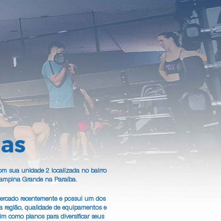
nas
om sua unidade 2 localizada no bairro
Campina Grande na Paraíba.
ercado recentemente e possui um dos
da região, qualidade de equipamentos e
sim como planos para diversificar seus