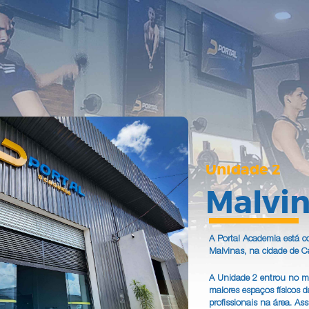
Unidade 2
Malvi
A Portal Academia está c
Malvinas, na cidade de 
A Unidade 2 entrou no m
maiores espaços físicos 
profissionais na área. As