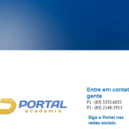
Entre em conta
gente
​​​​​​​P1 - (83) 3335.6035
In consectetuer turpis ut velit.
P2 - (83) 2148-2911
Suspendisse nisl elit, rhoncus eget,
elementum ac, condimentum eget,
Siga a Portal nas
diam. Donec sodales sagittis magna.
redes sociais:
Maecenas egestas mattis placerat.